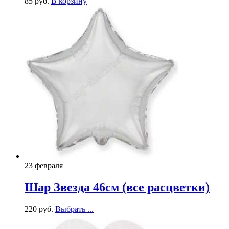
85
р
уб.
В корзину
23 февраля
Шар Звезда 46см (все расцветки)
220
р
уб.
Выбрать ...