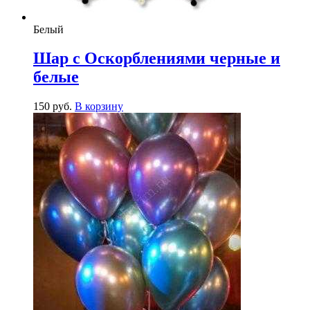
Белый
Шар с Оскорблениями черные и
белые
150
р
уб.
В корзину