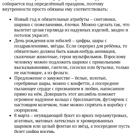
собирается под определённый праздник, поэтому
внутренности просто обязаны ему соответствовать:
Новый год и обязательные атрибуты – снеговики,
шарики с пожеланиями, ёлочки. Можно сделать так, что
вылетит целая гирлянда из надувных изделий, заодно и
потолок украсит.
День рождения или юбилей – цифры, шары с
поздравлениями, звёзды. Если сюрприз для ребёнка, то
обязательно должна быть какая-нибудь анимация,
сказочные животные, герои мультфильмов. Взрослому
человеку можно подложить шарики с прикольными
высказываниями, гантели, сосиски или бутылки, только
не настоящие, а из фольги.
Предложение о замужестве – белые, золотые,
серебряные шары, можно с конфетти, а посередине
пылающее сердце с признанием в любви, написанное
прямо на нём. Довершить этот ансамбль поможет
огромное надувное кольцо с бриллиантом, футлярчик с
настоящим колечком, тоже можно спрятать в коробку с
сюрпризом.
8 марта – неувядающий букет из ярких перламутровых,
агатовых, матовых латексных и хромированных
шариков или целый фонтан из звёзд, а посередине пусть
будет цифра восемь.