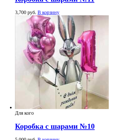
3,700
р
уб.
В корзину
Для кого
Коробка с шарами №10
5,000
р
уб.
В корзину