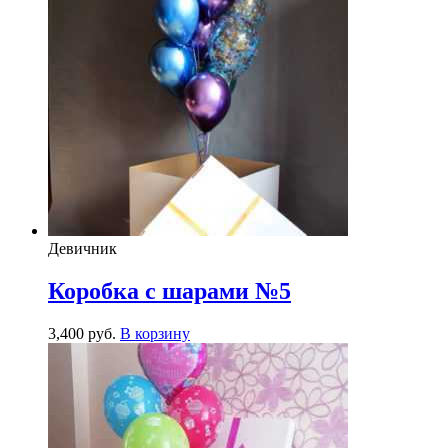
Девичник
Коробка с шарами №5
3,400
р
уб.
В корзину