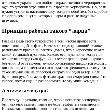
отличным украшением любого торжественного мероприятия,
будь то детский утренник или взрослый корпоратив. Но, если
нужно устроить настоящее шоу, тогда не обойтись без коробок
с сюрпризом, внутри которых шары и разные надувные
игрушки.
Принцип работы такого “ларца”
Главная цель этого устройства в том, чтобы произвести
ошеломляющий эффект. Ничего не подозревающий человек
развязывает красивый бантик, думая, что в коробочке лежит
какой-то милый пустячок. Каково его изумление, когда при
открытии оттуда (как фурия) вылетает целый ералаш яркого
безумия. В этот момент нужно обязательно находится рядом с
виновником торжества и наслаждаться зрелищем, потому что
такое изумление не способен сыграть ни один актёр. Если
будет под рукой камера, фотоаппарат или смартфон снимайте
скорее, потом ещё не раз просмотрите эту мини комедию.
А что же там внутри?
Всё что душе угодно, главное, чтобы весь этот беспорядок
был накачан гелием, иначе не будет эффекта внезапности.
Каждая такая коробка сюрприз с шарами и игрушками