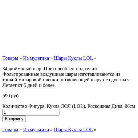
Товары
»
Из мультика
»
Шары Куклы LOL
»
34 дюймовый шар. Приспособлен под гелий.
Фольгированные воздушные шары изготавливаются из
тонкой миларовой пленки, позволяющей шару не сдуваться .
Летает от 5 дней и более.
590
р
уб.
Количество Фигура, Кукла ЛОЛ (LOL), Роскошная Дива, 86см
В корзину
Товары
»
Из мультика
»
Шары Куклы LOL
»