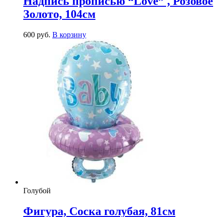
Надпись прописью “Love” , Розовое
Золото, 104см
600
р
уб.
В корзину
Голубой
Фигура, Соска голубая, 81см