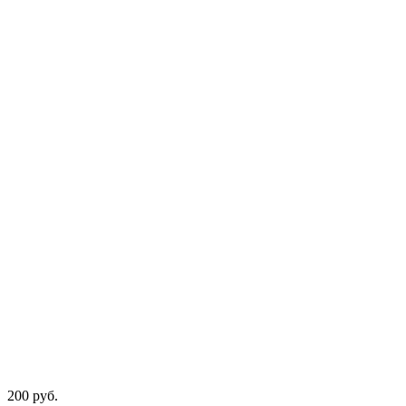
200
р
уб.