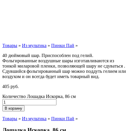
Товары
»
Из мультика
»
Пинки Пай
»
40 дюймовый шар. Приспособлен под гелий.
Фольгированные воздушные шары изготавливаются из
тонкой миларовой пленки, позволяющей шару не сдуваться .
Сдувшийся фольгированный шар можно поддуть гелием или
воздухом и он всегда будет иметь товарный вид.
405
р
уб.
Количество Лошадка Искорка, 86 см
В корзину
Товары
»
Из мультика
»
Пинки Пай
»
Лошадка Искорка, 86 см