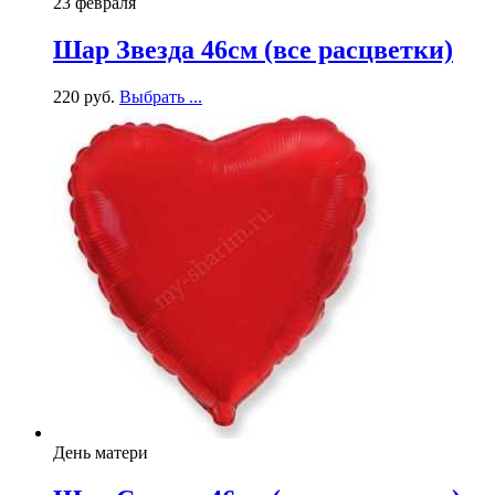
23 февраля
Шар Звезда 46см (все расцветки)
220
р
уб.
Выбрать ...
День матери