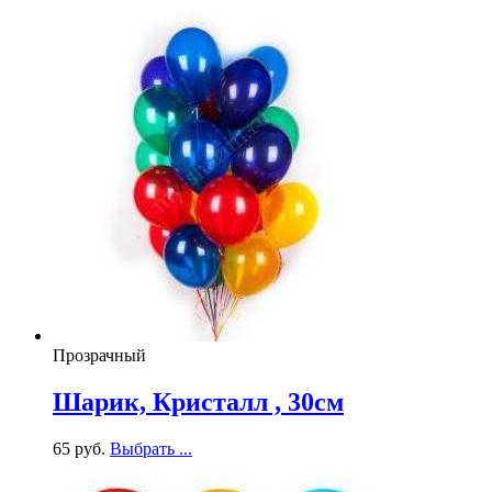
Прозрачный
Шарик, Кристалл , 30см
65
р
уб.
Выбрать ...